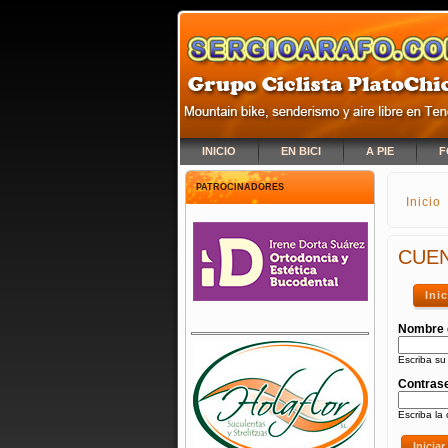
INICIO
EN BICI
A PIE
F
PATROCINADORES
Inicio
SE E
CUEN
Ini
Nombre 
Escriba su
Contras
Escriba la