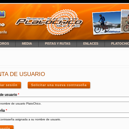
OROS
MEDIA
PISTAS Y RUTAS
ENLACES
PLATOCHI
NCUENTRA USTED AQUÍ
TA DE USUARIO
ciar sesión
(solapa activa)
Solicitar una nueva contraseña
de usuario
*
 nombre de usuario PlatoChico.
eña
*
 contraseña asignada a su nombre de usuario.