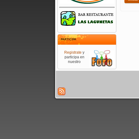
PARTICIPA
Registrate
y
participa en
nuestro