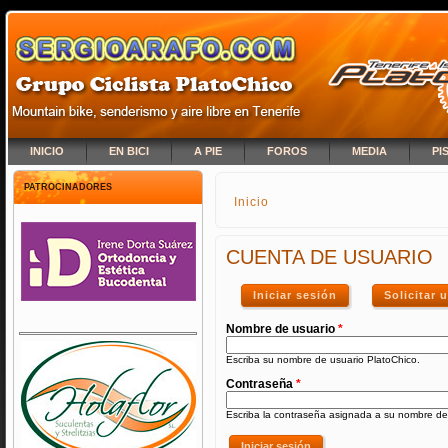
INICIO
EN BICI
A PIE
FOROS
MEDIA
PI
PATROCINADORES
Inicio
SE ENCUENTRA USTED A
CUENTA DE USUARIO
Iniciar sesión
(solapa activa)
Solicitar
Nombre de usuario
*
Escriba su nombre de usuario PlatoChico.
Contraseña
*
Escriba la contraseña asignada a su nombre de