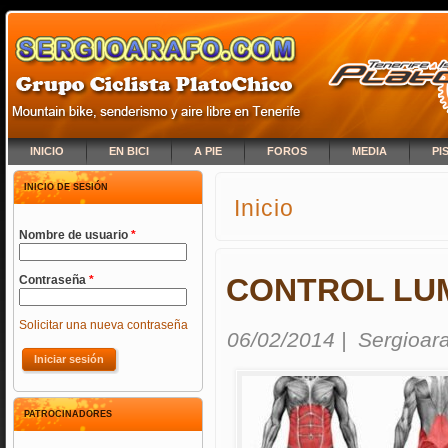
INICIO
EN BICI
A PIE
FOROS
MEDIA
PI
INICIO DE SESIÓN
Inicio
SE ENCUENTRA USTED A
Nombre de usuario
*
CONTROL LU
Contraseña
*
Solicitar una nueva contraseña
06/02/2014
|
Sergioar
PATROCINADORES