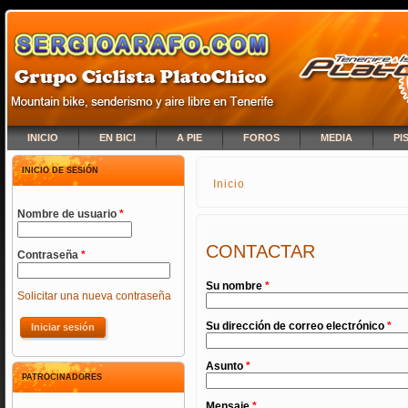
INICIO
EN BICI
A PIE
FOROS
MEDIA
PI
INICIO DE SESIÓN
Inicio
SE ENCUENTRA USTED A
Nombre de usuario
*
CONTACTAR
Contraseña
*
Su nombre
*
Solicitar una nueva contraseña
Su dirección de correo electrónico
*
Asunto
*
PATROCINADORES
Mensaje
*