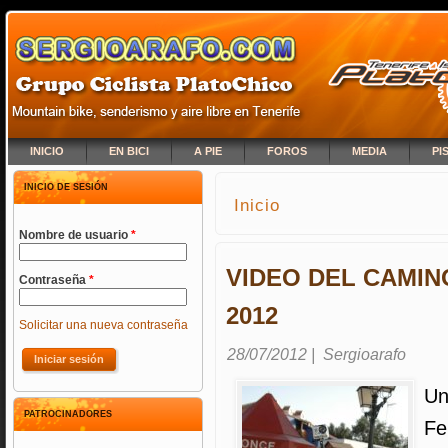
INICIO
EN BICI
A PIE
FOROS
MEDIA
PI
INICIO DE SESIÓN
Inicio
SE ENCUENTRA USTED A
Nombre de usuario
*
VIDEO DEL CAMIN
Contraseña
*
2012
Solicitar una nueva contraseña
28/07/2012
|
Sergioarafo
Un
PATROCINADORES
Fe