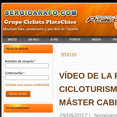
INICIO
EN BICI
A PIE
FOROS
MEDIA
PI
INICIO DE SESIÓN
Inicio
SE ENCUENTRA USTED A
Nombre de usuario
*
VÍDEO DE LA
Contraseña
*
Solicitar una nueva contraseña
CICLOTURISMO
MÁSTER CABI
PATROCINADORES
29/05/2017
|
Sergioar