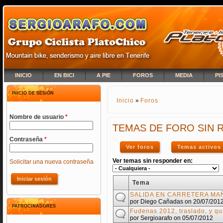
INICIO
EN BICI
A PIE
FOROS
MEDIA
PI
INICIO DE SESIÓN
Inicio
»
Foros
SE ENCUENTRA USTED A
Nombre de usuario
*
TEMAS DE FORO SIN
Contraseña
*
Ver foros
Temas activos
Ver temas sin responder en:
Solicitar una nueva contraseña
Tema
SALIDA EN CARRETERA MA
por
Diego Cañadas
on 20/07/201
PATROCINADORES
Fudenas 2012, traslado, y qu
por
Sergioarafo
on 05/07/2012