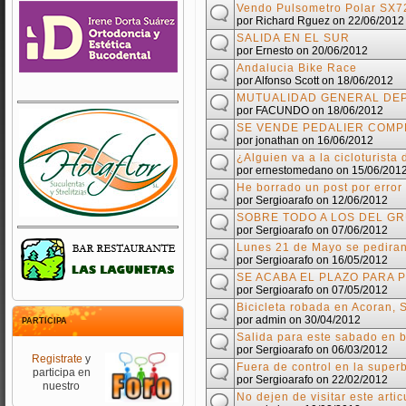
Vendo Pulsometro Polar SX72
por
Richard Rguez
on 22/06/2012
SALIDA EN EL SUR
por
Ernesto
on 20/06/2012
Andalucia Bike Race
por
Alfonso Scott
on 18/06/2012
MUTUALIDAD GENERAL DE
por
FACUNDO
on 18/06/2012
SE VENDE PEDALIER COMP
por
jonathan
on 16/06/2012
¿Alguien va a la cicloturist
por
ernestomedano
on 15/06/201
He borrado un post por error
por
Sergioarafo
on 12/06/2012
SOBRE TODO A LOS DEL G
por
Sergioarafo
on 07/06/2012
Lunes 21 de Mayo se pediran
por
Sergioarafo
on 16/05/2012
SE ACABA EL PLAZO PARA 
por
Sergioarafo
on 07/05/2012
Bicicleta robada en Acoran, 
por
admin
on 30/04/2012
PARTICIPA
Salida para este sabado en b
por
Sergioarafo
on 06/03/2012
Registrate
y
Fuera de control en la super
participa en
por
Sergioarafo
on 22/02/2012
nuestro
No dejen de visitar este artic