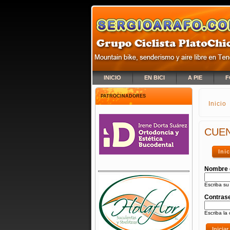
INICIO
EN BICI
A PIE
F
PATROCINADORES
Inicio
SE E
CUEN
Ini
Nombre 
Escriba su
Contras
Escriba la