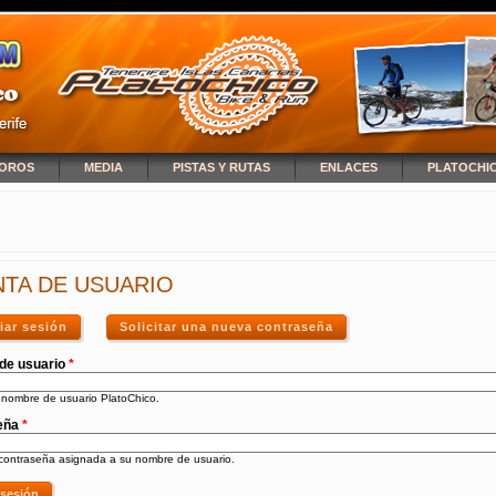
OROS
MEDIA
PISTAS Y RUTAS
ENLACES
PLATOCHI
NCUENTRA USTED AQUÍ
TA DE USUARIO
ciar sesión
(solapa activa)
Solicitar una nueva contraseña
de usuario
*
 nombre de usuario PlatoChico.
eña
*
 contraseña asignada a su nombre de usuario.