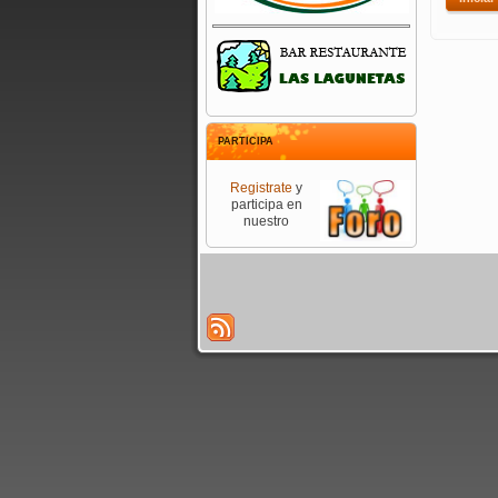
PARTICIPA
Registrate
y
participa en
nuestro