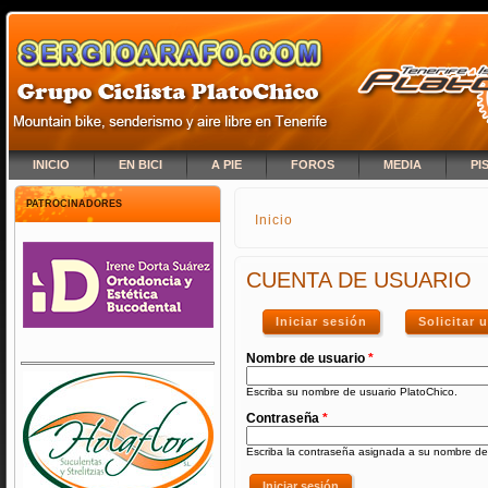
INICIO
EN BICI
A PIE
FOROS
MEDIA
PI
PATROCINADORES
Inicio
SE ENCUENTRA USTED A
CUENTA DE USUARIO
Iniciar sesión
(solapa activa)
Solicitar
Nombre de usuario
*
Escriba su nombre de usuario PlatoChico.
Contraseña
*
Escriba la contraseña asignada a su nombre de