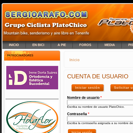
INICIO
EN BICI
A PIE
FOROS
MEDIA
PI
PATROCINADORES
Inicio
SE ENCUENTRA USTED A
CUENTA DE USUARIO
Iniciar sesión
(solapa activa)
Solicitar
Nombre de usuario
*
Escriba su nombre de usuario PlatoChico.
Contraseña
*
Escriba la contraseña asignada a su nombre de