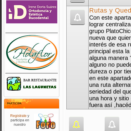
Rutas y Que
Con este aparta
lograr centraliza
grupo PlatoChic
nueva que quier
interés de esa r
principal esta la
alguna manera "O
alguno no puede
dureza o por ti
en este apartado
una ruta alterna
seriedad del que
una hora y sitio
fuera así ,hacé
PARTICIPA
Registrate
y
participa en
nuestro