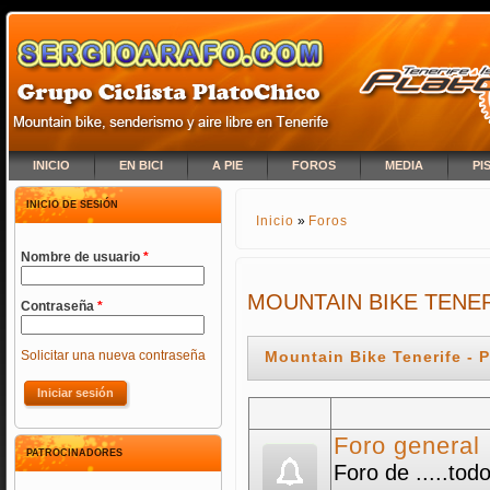
INICIO
EN BICI
A PIE
FOROS
MEDIA
PI
INICIO DE SESIÓN
Inicio
»
Foros
SE ENCUENTRA USTED A
Nombre de usuario
*
MOUNTAIN BIKE TENER
Contraseña
*
Solicitar una nueva contraseña
Mountain Bike Tenerife - 
Foro general
PATROCINADORES
Foro de .....tod