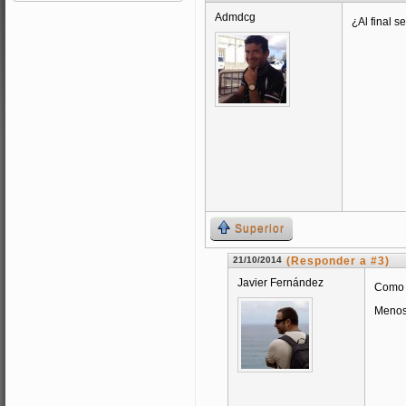
Admdcg
¿Al final se
Superior
21/10/2014
(Responder a #3)
Javier Fernández
Como e
Menos 