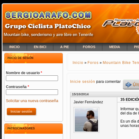
INICIO
EN BICI
A PIE
FOROS
MEDIA
PI
INICIO DE SESIÓN
Inicio
»
Foros
»
Mountain Bike Ten
SE ENCUENTRA USTED A
Nombre de usuario
*
Inicie sesión
para comentar
Úl
Contraseña
*
15/10/2014
35 EDICIÓ
Solicitar una nueva contraseña
Javier Fernández
Informar q
del dia de 
Es un día d
unas horas 
PATROCINADORES