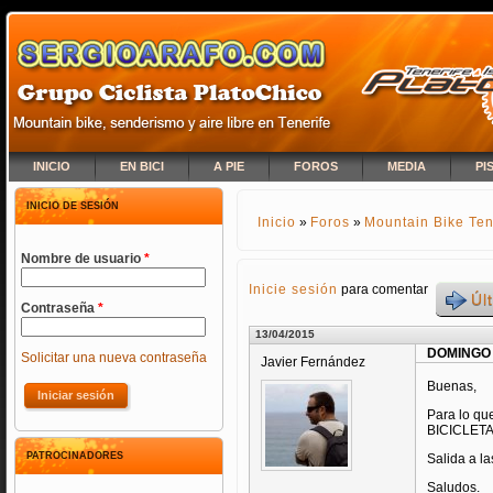
INICIO
EN BICI
A PIE
FOROS
MEDIA
PI
INICIO DE SESIÓN
Inicio
»
Foros
»
Mountain Bike Ten
SE ENCUENTRA USTED A
Nombre de usuario
*
Inicie sesión
para comentar
Úl
Contraseña
*
13/04/2015
DOMINGO 
Solicitar una nueva contraseña
Javier Fernández
Buenas,
Para lo qu
BICICLETA
PATROCINADORES
Salida a la
Saludos.