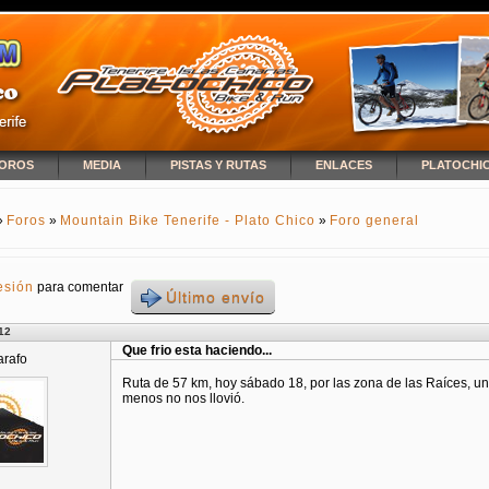
OROS
MEDIA
PISTAS Y RUTAS
ENLACES
PLATOCHI
»
Foros
»
Mountain Bike Tenerife - Plato Chico
»
Foro general
NCUENTRA USTED AQUÍ
esión
para comentar
Último envío
12
Que frio esta haciendo...
arafo
Ruta de 57 km, hoy sábado 18, por las zona de las Raíces, un f
menos no nos llovió.