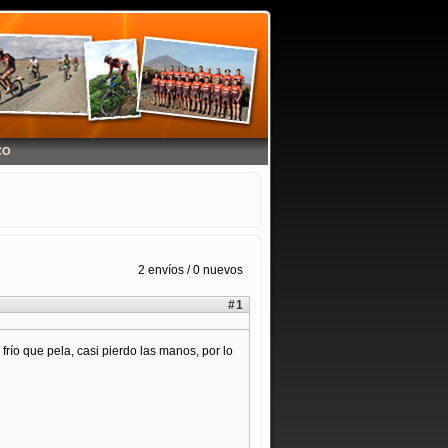
CO
2 envíos / 0 nuevos
#1
río que pela, casi pierdo las manos, por lo