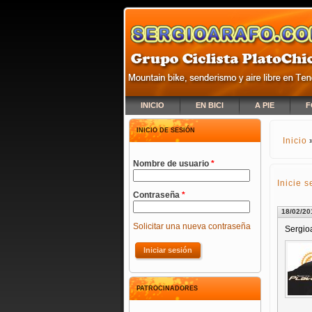
INICIO
EN BICI
A PIE
F
INICIO DE SESIÓN
Inicio
SE E
Nombre de usuario
*
Inicie s
Contraseña
*
18/02/20
Solicitar una nueva contraseña
Sergio
PATROCINADORES