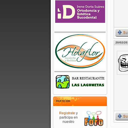
Su
20/02/20
PARTICIPA
Registrate
y
Su
participa en
nuestro