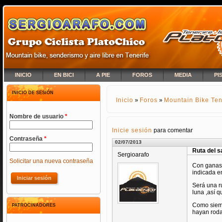
INICIO
EN BICI
A PIE
FOROS
MEDIA
PI
INICIO DE SESIÓN
Inicio
»
Foros
»
Mountain Bike Ten
SE ENCUENTRA USTED A
Nombre de usuario
*
Inicie sesión
para comentar
Contraseña
*
02/07/2013
Ruta del sa
Sergioarafo
Solicitar una nueva contraseña
Con ganas 
indicada e
Será una r
luna ,así 
Como siemp
PATROCINADORES
hayan roda