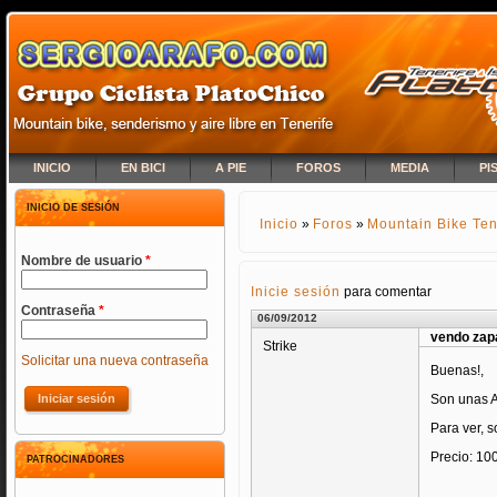
INICIO
EN BICI
A PIE
FOROS
MEDIA
PI
INICIO DE SESIÓN
Inicio
»
Foros
»
Mountain Bike Ten
SE ENCUENTRA USTED A
Nombre de usuario
*
Inicie sesión
para comentar
Contraseña
*
06/09/2012
vendo zapa
Strike
Solicitar una nueva contraseña
Buenas!,
Son unas A
Para ver, 
Precio: 10
PATROCINADORES